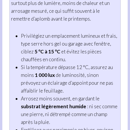
surtout plus de lumière, moins de chaleur et un
arrosage mesuré, ce qui suffit souvent à le
remettre d’aplomb avant le printemps.
Privilégiez un emplacement lumineux et frais,
type serre hors gel ou garage avec fenêtre,
ciblez
5 °C à 15 °C
et évitez les pièces
chauffées en continu.
Si la température dépasse 12 °C, assurez au
moins
1 000 lux
de luminosité, sinon
prévoyez un éclairage d’appoint pour ne pas
affaiblir le feuillage.
Arrosez moins souvent, en gardant le
substrat légèrement humide
: ni sec comme
une pierre, ni détrempé comme un champ
après la pluie.
Fertilisez avec parcimonie en hiver, environ