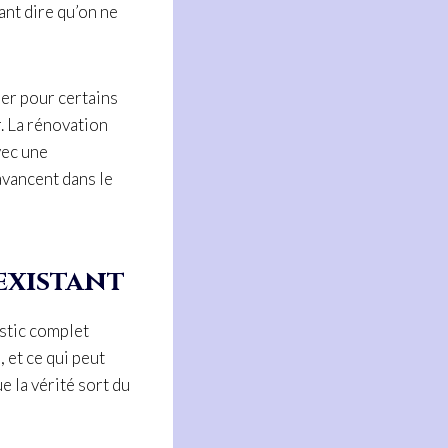
ant dire qu’on ne
der pour certains
r. La rénovation
vec une
avancent dans le
’existant
ostic complet
 et ce qui peut
e la vérité sort du