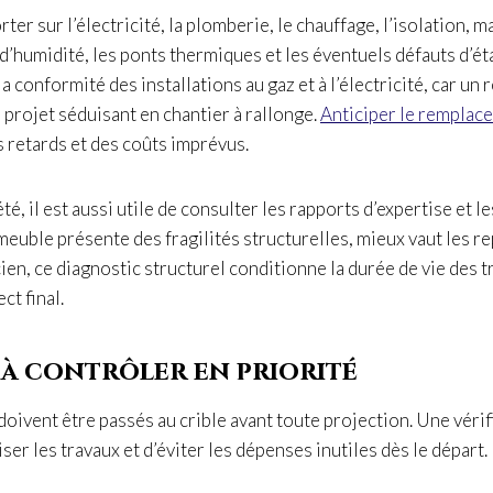
rter sur l’électricité, la plomberie, le chauffage, l’isolation, m
 d’humidité, les ponts thermiques et les éventuels défauts d’éta
a conformité des installations au gaz et à l’électricité, car un
 projet séduisant en chantier à rallonge.
Anticiper le remplac
s retards et des coûts imprévus.
, il est aussi utile de consulter les rapports d’expertise et l
mmeuble présente des fragilités structurelles, mieux vaut les re
en, ce diagnostic structurel conditionne la durée de vie des t
ct final.
 à contrôler en priorité
oivent être passés au crible avant toute projection. Une vérif
er les travaux et d’éviter les dépenses inutiles dès le départ.