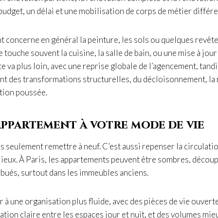
budget, un délai et une mobilisation de corps de métier différe
 concerne en général la peinture, les sols ou quelques revêt
 touche souvent la cuisine, la salle de bain, ou une mise à jour d
 va plus loin, avec une reprise globale de l’agencement, tandi
nt des transformations structurelles, du décloisonnement, la
ation poussée.
appartement à votre mode de vie
s seulement remettre à neuf. C’est aussi repenser la circulation
 lieux. À Paris, les appartements peuvent être sombres, découp
ibués, surtout dans les immeubles anciens.
ir à une organisation plus fluide, avec des pièces de vie ouvert
ation claire entre les espaces jour et nuit, et des volumes mie