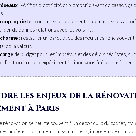
 réseaux
: vérifiez électricité et plomberie avant de casser, ça 
s.
a copropriété
: consultez le règlement et demandez les autori
arder de bonnes relations avec les voisins.
e charme
: restaurer un parquet ou des moulures rend souvent
arde la valeur.
 marge
de budget pour les imprévus et des délais réalistes, sur
rdination à un pro expérimenté, sinon vous finirez par jouer l
re les enjeux de la rénovat
ement à Paris
de rénovation se heurte souvent à un décor qui a du cachet, mais
bles anciens, notamment haussmanniens, imposent de compos