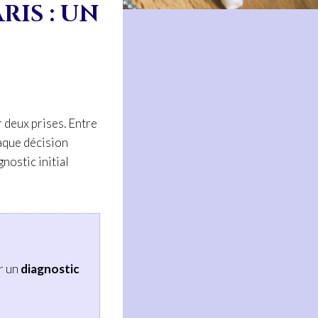
RIS : UN
Z
r deux prises. Entre
haque décision
nostic initial
r un
diagnostic