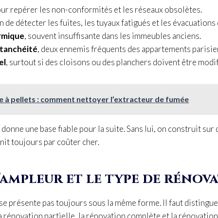
our repérer les non-conformités et les réseaux obsolètes.
fin de détecter les fuites, les tuyaux fatigués et les évacuation
ermique
, souvent insuffisante dans les immeubles anciens.
étanchéité
, deux ennemis fréquents des appartements parisie
el
, surtout si des cloisons ou des planchers doivent être modif
e à pellets : comment nettoyer l’extracteur de fumée
 donne une base fiable pour la suite. Sans lui, on construit sur 
init toujours par coûter cher.
l’ampleur et le type de rénov
e présente pas toujours sous la même forme. Il faut distingue
a rénovation partielle, la rénovation complète et la rénovatio