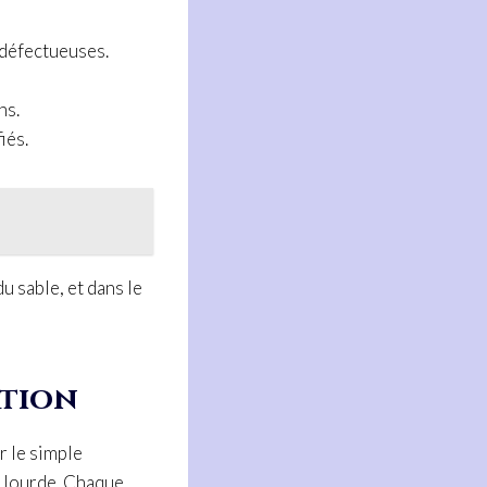
s défectueuses.
ns.
iés.
du sable, et dans le
ation
r le simple
n lourde. Chaque