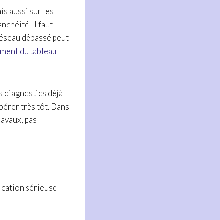
ais aussi sur les
nchéité. Il faut
 réseau dépassé peut
ement du tableau
es diagnostics déjà
pérer très tôt. Dans
ravaux, pas
ication sérieuse