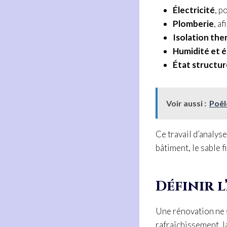
Électricité
, p
Plomberie
, a
Isolation th
Humidité et 
État structur
Voir aussi :
Poêl
Ce travail d’analyse
bâtiment, le sable f
Définir 
Une rénovation ne s
rafraîchissement, l