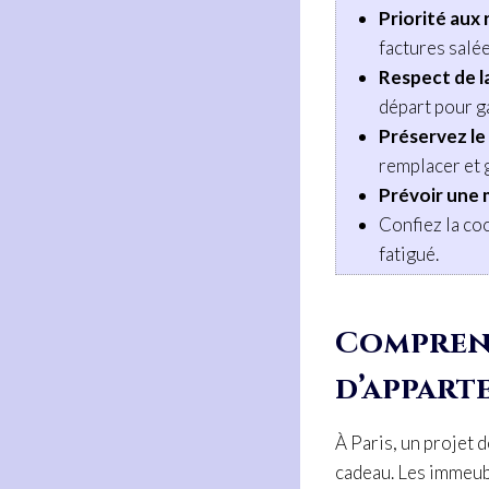
Priorité aux
factures salée
Respect de l
départ pour g
Préservez l
remplacer et g
Prévoir une
Confiez la coo
fatigué.
Comprend
d’appart
À Paris, un projet 
cadeau. Les immeu