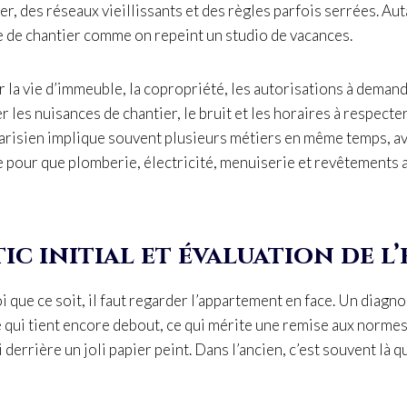
r, des réseaux vieillissants et des règles parfois serrées. Aut
e de chantier comme on repeint un studio de vacances.
rer la vie d’immeuble, la copropriété, les autorisations à deman
r les nuisances de chantier, le bruit et les horaires à respecte
arisien implique souvent plusieurs métiers en même temps, a
 pour que plomberie, électricité, menuiserie et revêtements 
c initial et évaluation de l
i que ce soit, il faut regarder l’appartement en face. Un diagn
 qui tient encore debout, ce qui mérite une remise aux normes,
 derrière un joli papier peint. Dans l’ancien, c’est souvent là qu