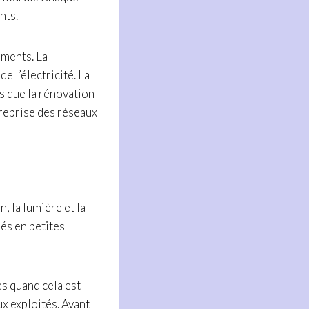
nts.
ements. La
e l’électricité. La
s que la rénovation
 reprise des réseaux
, la lumière et la
és en petites
es quand cela est
ux exploités. Avant